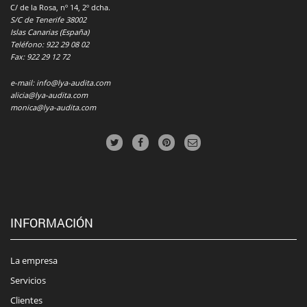
C/ de la Rosa, nº 14, 2º dcha.
S/C de Tenerife 38002
Islas Canarias (España)
Teléfono: 922 29 08 02
Fax: 922 29 12 72
e-mail: info@lya-audita.com
alicia@lya-audita.com
monica@lya-audita.com
INFORMACIÓN
La empresa
Servicios
Clientes